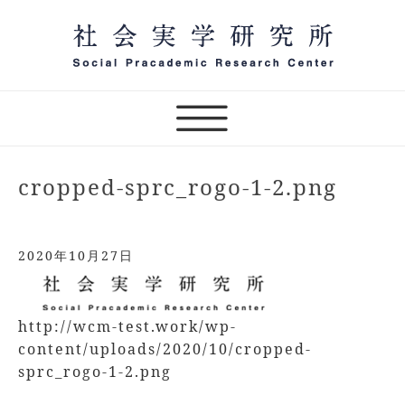
Skip
to
content
社会実学研究所,sprc,実践の学問,オンラインサロン,社
一般社団法人 社会実学研究
会実学,田村次朗,片山源治郎,傾聴力,社会実学講話
所 オンラインサロン主宰
cropped-sprc_rogo-1-2.png
2020年10月27日
http://wcm-test.work/wp-
content/uploads/2020/10/cropped-
sprc_rogo-1-2.png