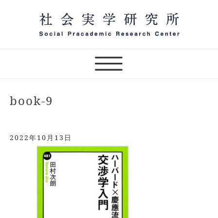
Skip
to
content
社会実学研究所,sprc,実践の学問,オンラインサロン,社
一般社団法人 社会実学研究
会実学,田村次朗,片山源治郎,傾聴力,社会実学講話
所 オンラインサロン主宰
book-9
2022年10月13日