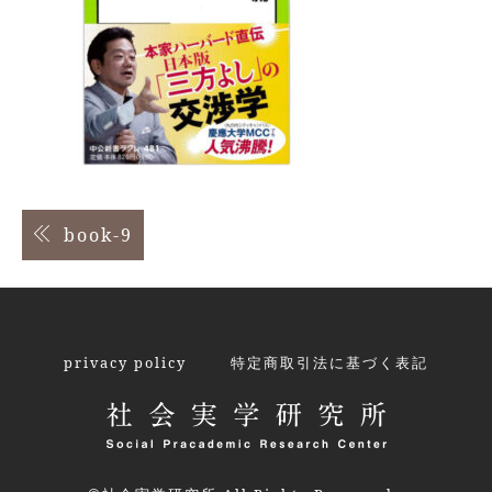
投
book-9
稿
ナ
ビ
privacy policy
特定商取引法に基づく表記
ゲ
ー
シ