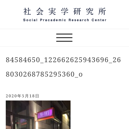
Skip
to
content
社会実学研究所,sprc,実践の学問,オンラインサロン,社
一般社団法人 社会実学研究
会実学,田村次朗,片山源治郎,傾聴力,社会実学講話
所 オンラインサロン主宰
84584650_122662625943696_26
8030268785295360_o
2020年5月18日