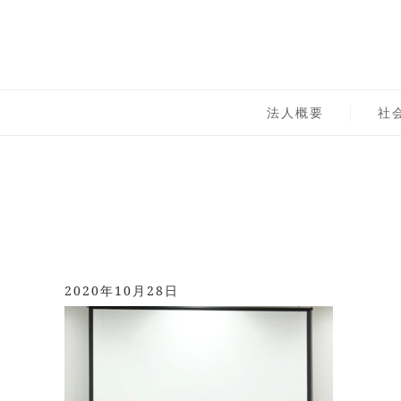
Skip
to
content
一般社団法人 社会実
社会実学研究所,sprc,実践の学問,オンラインサロン,
法人概要
社
2020年10月28日