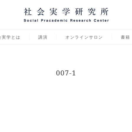
学研究所 オンラインサ
社会実学,田村次朗,片山源治郎,傾聴力,社会実学講話
会実学とは
講演
オンラインサロン
書籍
007-1