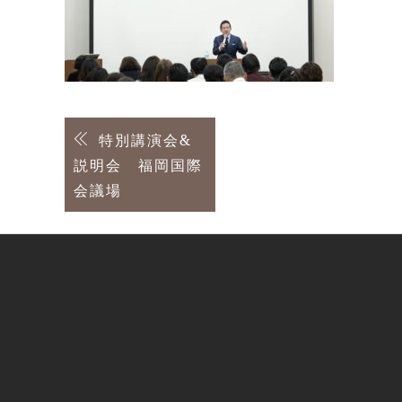
投
特別講演会&
説明会 福岡国際
稿
会議場
ナ
ビ
ゲ
ー
シ