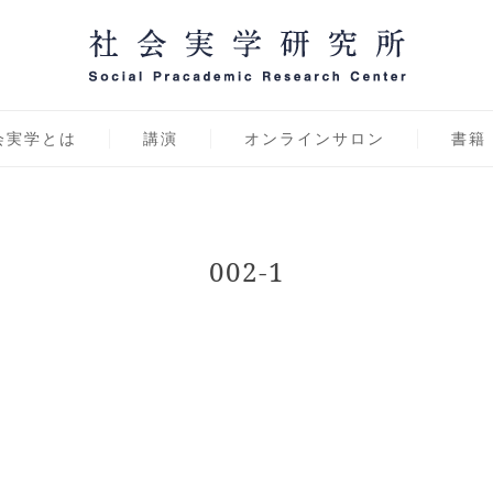
学研究所 オンラインサ
社会実学,田村次朗,片山源治郎,傾聴力,社会実学講話
会実学とは
講演
オンラインサロン
書籍
002-1