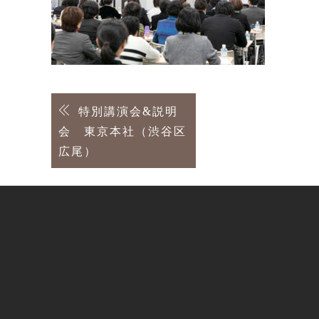
投
特別講演会&説明
会 東京本社（渋谷区
稿
広尾）
ナ
ビ
ゲ
ー
シ