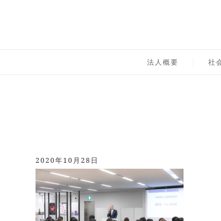
Skip
to
content
一般社団法人 社会実
社会実学研究所,sprc,実践の学問,オンラインサロン,
法人概要
社
2020年10月28日